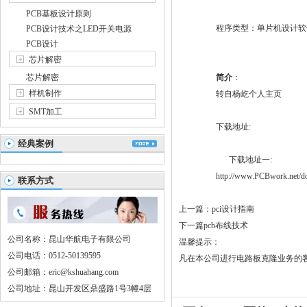
PCB基板设计原则
程序类型：单片机
设计
软
PCB设计技术之LED开关电源
PCB设计
芯片解密
芯片解密
简介
：
样机制作
转自杨屹个人主页
SMT加工
下载地址:
经典案例
下载地址一:
http://www.
PCB
work.net/d
联系方式
上一篇：
pci设计指南
下一篇
pcb布线技术
公司名称：昆山华航电子有限公司
温馨提示：
公司电话：0512-50139595
凡在本公司进行电路板克隆业务的客
公司邮箱：eric@kshuahang.com
公司地址：昆山开发区鼎盛路1号3幢4层