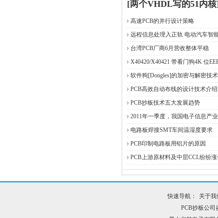
[两个VHDL写的51内核
高速PCB的并行设计策略
远程信息处理入正轨 电动汽车智
台湾PCB厂商6月营收整体平稳
X40420/X40421 带看门狗4K 位EE
软件狗[Dongles]的加密与解密技术
PCB高效自动布线的设计技术介绍
PCB抄板技术五大发展趋势
2011年一季度，我国电子信息产
电路板焊接SMT车间温湿度要求
PCB印制电路板用铝片的原因
PCB上游原材料及中层CCL纷纷涨
快速导航：
关于我
PCB抄板公司咨询