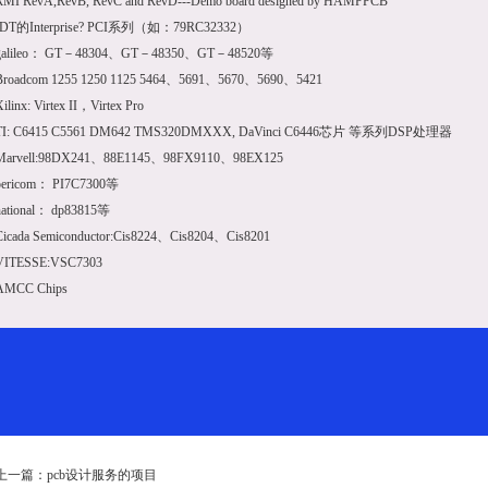
RMI RevA,RevB, RevC and RevD---Demo board designed by HAMP
PCB
IDT的Interprise? PCI系列（如：79RC32332）
galileo： GT－48304、GT－48350、GT－48520等
Broadcom 1255 1250 1125 5464、5691、5670、5690、5421
ilinx: Virtex II，Virtex Pro
TI: C6415 C5561 DM642 TMS320DMXXX, DaVinci C6446芯片 等系列DSP处理器
Marvell:98DX241、88E1145、98FX9110、98EX125
pericom： PI7C7300等
national： dp83815等
Cicada Semiconductor:Cis8224、Cis8204、Cis8201
VITESSE:VSC7303
AMCC Chips
上一篇：
pcb设计服务的项目