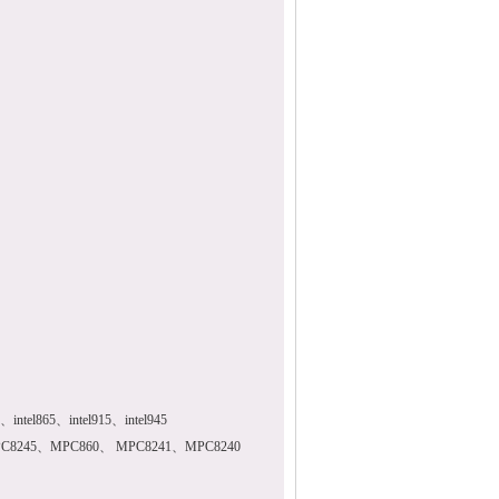
5、intel865、intel915、intel945
C8245、MPC860、 MPC8241、MPC8240