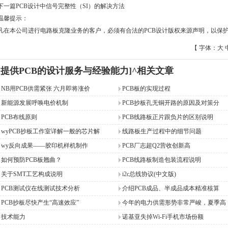
下一篇
PCB设计中信号完整性（SI）的解决方法
温馨提示：
凡在本公司进行电路板克隆业务的客户，必须有合法的PCB设计版权来源声明，以保护
【 字体：
大
[提供PCB的设计服务与经验能力]^相关文章
NB用PCB供需紧张 六月即将涨价
PCB板的实现过程
新能源发展呼唤电价机制
PCB抄板孔无铜开路的原因及对策分
PCB布线原则
PCB线路板正片跟负片的区别说明
wyPCB抄板工作室详解一般的芯片解
线路板生产过程中的细节问题
wy反向成果――胶印机样机制作
PCB厂志超Q2营收创新高
如何预防PCB板翘曲？
PCB线路板制造包装流程说明
关于SMT工艺构成说明
i2c总线协议(中文版)
PCB测试仪在线测试技术分析
介绍PCB成品、半成品成本精准核算
PCB抄板尽快产生“高速效应”
今年的电力供需形势非常严峻，夏季高
技术能力
诺基亚失掉Wi-Fi手机市场份额