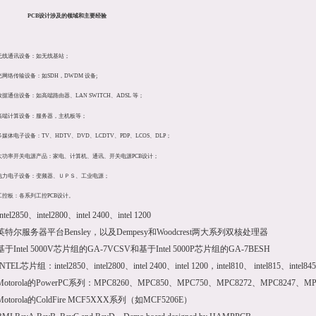
PCB
设计
涉及的领域和主要经验
无线通讯设备：如无线基站；
光网络传输设备：如
SDH，DWDM 设备
;
数据通信设备：如高端路由器、
LAN SWITCH、ADSL 等；
高端计算设备：服务器，主机板等；
多媒体电子设备：
TV、HDTV、DVD、LCDTV、PDP、LCOS
、DLP；
大功率开关电源产品：家电、计算机、通讯、开关电源
PCB
设计
；
电力电子设备：变频器
、
ＵＰＳ
、
工业电源；
工控板：各系列工控
PCB
设计
。
Intel2850、intel2800、intel 2400、intel 1200
英特尔服务器平台Bensley，以及Dempesy和Woodcrest两大系列双核处理器
基于Intel 5000V芯片组的GA-7VCSV和基于Intel 5000P芯片组的GA-7BESH
INTEL芯片组：intel2850、intel2800、
intel 2400
、
intel 1200
，intel810、 intel815、intel84
Motorola的PowerPC系列：MPC8260、MPC850、MPC750、MPC8272、MPC8247、MP
Motorola的ColdFire MCF5XXX系列（如MCF5206E）