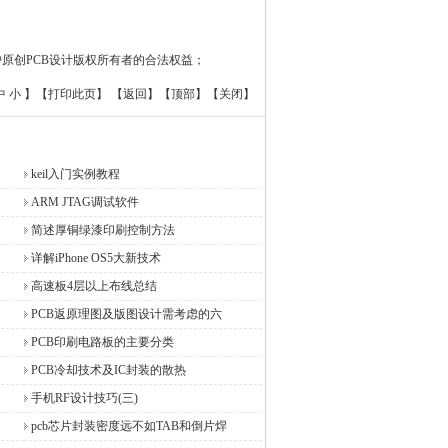
原创PCB设计版权所有者的合法权益；
中
小
】【
打印此页
】 【
返回
】【
顶部
】【
关闭
】
keil入门实例教程
ARM JTAG调试软件
简述厚铜绿漆印刷控制方法
详解iPhone OS5大新技术
高速板4层以上布线总结
PCB返原理图及版图设计需考虑的六
PCB印刷电路板的主要分类
PCB冷却技术及IC封装的散热
手机RF设计技巧(三)
pcb芯片封装密度远不如TAB和倒片焊