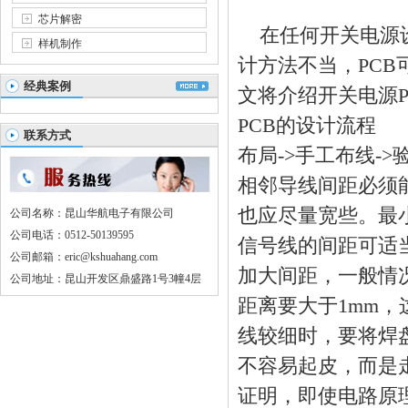
芯片解密
在任何开关电源
样机制作
计
方法不当，
PCB
经典案例
文将介绍开关电源
PCB
的
设计
流程 
联系方式
布局->手工布线->
相邻导线间距必须
也应尽量宽些。最
公司名称：昆山华航电子有限公司
公司电话：0512-50139595
信号线的间距可适
公司邮箱：eric@kshuahang.com
加大间距，一般情况
公司地址：昆山开发区鼎盛路1号3幢4层
距离要大于1mm
线较细时，要将焊
不容易起皮，而
证明，即使电路原