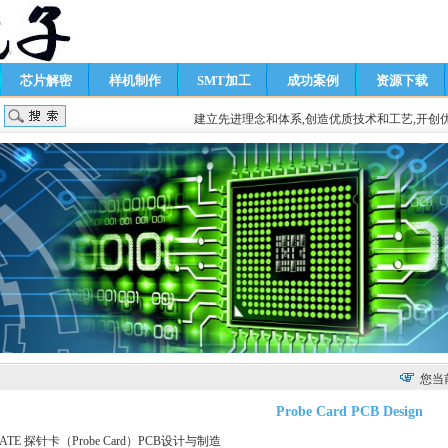
芯片解密
样机制作
SMT加工
成功案例
资源下载
建立先进理念和体系,创造优质技术和工艺,开创
您当
Probe Card PCB Design
ATE 探针卡（Probe Card）
PCB
设计
与制造