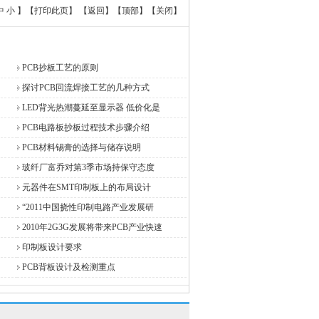
中
小
】【
打印此页
】 【
返回
】【
顶部
】【
关闭
】
PCB抄板工艺的原则
探讨PCB回流焊接工艺的几种方式
LED背光热潮蔓延至显示器 低价化是
PCB电路板抄板过程技术步骤介绍
PCB材料锡膏的选择与储存说明
玻纤厂富乔对第3季市场持保守态度
元器件在SMT印制板上的布局设计
“2011中国挠性印制电路产业发展研
2010年2G3G发展将带来PCB产业快速
印制板设计要求
PCB背板设计及检测重点