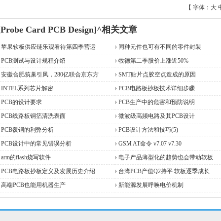
【 字体：
大
[Probe Card PCB Design]^相关文章
苹果软板供应链乐观看待第四季营运
同种元件也可有不同的零件封装
PCB测试与设计规程介绍
牧德第二季股价上涨近50%
安徽合肥筑巢引凤，280亿联合京东方
SMT贴片点胶空点造成的原因
INTEL系列芯片解密
PCB电路板抄板技术详细步骤
PCB的设计要求
PCB生产中的危害和预防说明
PCB线路板铜箔清洗表面
微波级高频电路及其PCB设计
PCB覆铜的利弊分析
PCB设计方法和技巧(5)
PCB设计中的常见错误分析
GSM AT命令 v7.07 v7.30
arm的flash烧写软件
电子产品薄型化的趋势也会带动软板
PCB电路板抄板定义及发展历史介绍
台湾PCB产值Q2持平 软板逐季成长
高端PCB也能用机器生产
新能源发展呼唤电价机制