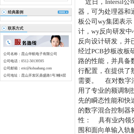
近日，Intersi
器，可为处理器和
经典案例
板
公司wy集团表
联系方式
计
，wy反向研发中
反向
设计
研发，并
经过
PCB
抄板
改板
公司名称：昆山华航电子有限公司
路的性能，并具备数
公司电话：0512-50139595
公司邮箱：eric@kshuahang.com
行配置，在提供了
公司地址：昆山开发区鼎盛路1号3幢4层
需要。 在对数字
用了专业的额调制
先的瞬态性能和快
的数字混合控制器
性： 具有业内领先
围和面向单输入轨解决