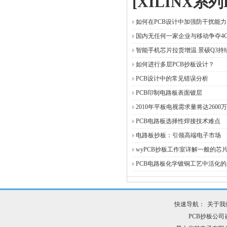
[XILINX系
如何在PCB设计中加强防干扰能力
国内无任何一家企业与移动争夺4
智能手机芯片拉货增温 景硕Q3持
如何进行多层PCB抄板设计？
PCB设计中的常见错误分析
PCB印制电路板表面镀层
2010年平板电视需求量将达2600
PCB电路板选择性焊接技术难点
电路板抄板：引领高端电子市场
wyPCB抄板工作室详解一般的芯
PCB电路板化学镀铜工艺中活化的
快速导航：
关于我
PCB抄板公司咨询