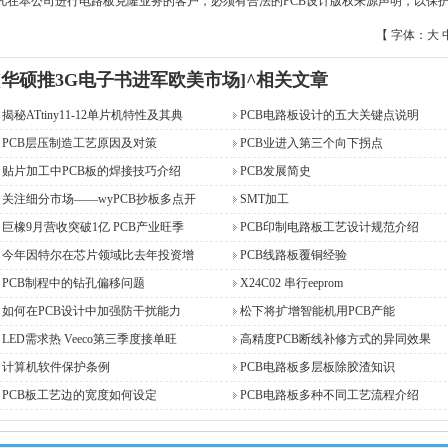
凡在本公司进行电路板克隆业务的客户，必须有合法的PCB设计版权来源声明，以保护
【 字体：
大
[华硕推3G电子书进军欧美市场]^相关文章
揭秘ATtiny11-12单片机特性及其典
PCB电路板设计的五大关键点说明
PCB层压制造工艺原因及对策
PCB业进入第三个向下拐点
贴片加工中PCB板的焊接技巧介绍
PCB发展简史
关注细分市场――wyPCB抄板多点开
SMT加工
巨橡9月营收突破1亿 PCB产业旺季
PCB印制电路板工艺设计规范介绍
今年因特尔在芯片领域比去年投资增
PCB线路板覆铜经验
PCB制程中的钻孔偏移问题
X24C02 串行eeprom
如何在PCB设计中加强防干扰能力
松下将扩增智能机用PCB产能
LED需求热 Veeco第三季度接单旺
高精度PCB断线补修方式的异同效果
计算机软件保护条例
PCB电路板多层板除胶渣知识
PCB板工艺边的宽度如何设定
PCB电路板多种不同工艺流程介绍