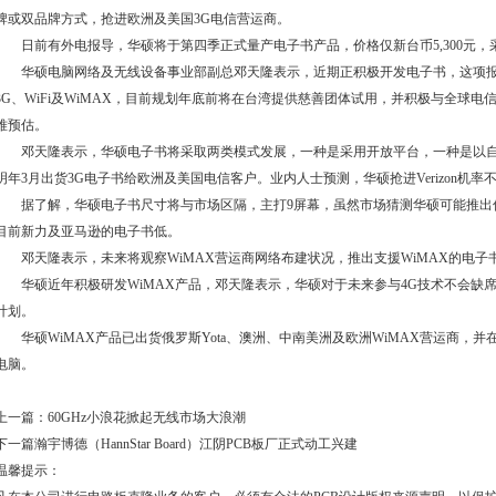
牌或双品牌方式，抢进欧洲及美国3G电信营运商。
日前有外电报导，华硕将于第四季正式量产电子书产品，价格仅新台币5,300元，
华硕电脑网络及无线设备事业部副总邓天隆表示，近期正积极开发电子书，这项报
3G、WiFi及WiMAX，目前规划年底前将在台湾提供慈善团体试用，并积极与全球
难预估。
邓天隆表示，华硕电子书将采取两类模式发展，一种是采用开放平台，一种是以自
明年3月出货3G电子书给欧洲及美国电信客户。业内人士预测，华硕抢进Verizon机率
据了解，华硕电子书尺寸将与市场区隔，主打9屏幕，虽然市场猜测华硕可能推出
目前新力及亚马逊的电子书低。
邓天隆表示，未来将观察WiMAX营运商网络布建状况，推出支援WiMAX的电子
华硕近年积极研发WiMAX产品，邓天隆表示，华硕对于未来参与4G技术不会缺席，
计划。
华硕WiMAX产品已出货俄罗斯Yota、澳洲、中南美洲及欧洲WiMAX营运商，并在美国
电脑。
上一篇：
60GHz小浪花掀起无线市场大浪潮
下一篇
瀚宇博德（HannStar Board）江阴PCB板厂正式动工兴建
温馨提示：