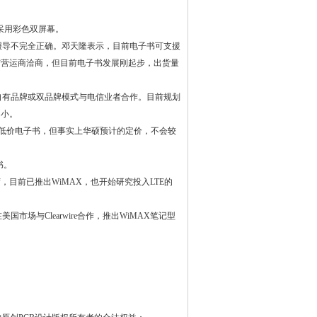
采用彩色双屏幕。
导不完全正确。邓天隆表示，目前电子书可支援
电信营运商洽商，但目前电子书发展刚起步，出货量
有品牌或双品牌模式与电信业者合作。目前规划
不小。
低价电子书，但事实上华硕预计的定价，不会较
书。
目前已推出WiMAX，也开始研究投入LTE的
市场与Clearwire合作，推出WiMAX笔记型