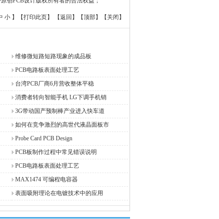
原创PCB设计版权所有者的合法权益；
中
小
】【
打印此页
】 【
返回
】【
顶部
】【
关闭
】
维修微短路短路现象的成品板
PCB电路板表面处理工艺
台湾PCB厂商6月营收整体平稳
消费者转向智能手机 LG下调手机销
3G带动国产预制棒产业进入快车道
如何在竞争激烈的高世代液晶面板市
Probe Card PCB Design
PCB板制作过程中常见错误说明
PCB电路板表面处理工艺
MAX1474 可编程电容器
表面吸附理论在电镀技术中的应用