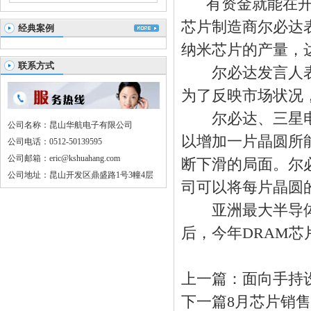
有资金就能在开发
芯片制造商尔必达表示
经典案例
纳米芯片的产量，
联系方式
尔必达发言人表
为了反映市场状况
尔必达、三星电
公司名称：昆山华航电子有限公司
以增加一片晶圆所
公司电话：0512-50139595
公司邮箱：eric@kshuahang.com
断下滑的局面。尔
公司地址：昆山开发区鼎盛路1号3幢4层
司可以将每片晶圆的
亚洲最大半导体现
后，今年DRAM
上一篇：
面向手持
下一篇
8月芯片销售