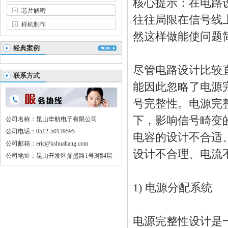
核心提示：在电路
芯片解密
往往局限在信号线
样机制作
然这样做能使问题
经典案例
尽管电路
设计
比较
联系方式
能因此忽略了电源
号完整性。电源完
下，影响信号畸变
公司名称：昆山华航电子有限公司
公司电话：0512-50139595
电容的
设计
不合适
公司邮箱：eric@kshuahang.com
设计
不合理、电流
公司地址：昆山开发区鼎盛路1号3幢4层
1) 电源分配系统
电源完整性
设计
是