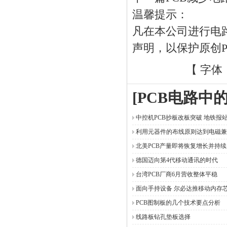
温馨提示：
凡在本公司进行电
声明，以保护原创
【 字体
[PCB电路中
中控机PCB抄板改板突破 地铁报
利用元器件的布线原则达到电磁兼
北美PCB产量即将恢复增长并持续
德国迈向第4代移动通讯的时代
台湾PCB厂商6月营收整体平稳
面向手持设备 尔必达推移动内存
PCB图制板的几个技术要点分析
线路板钻孔垫板选择