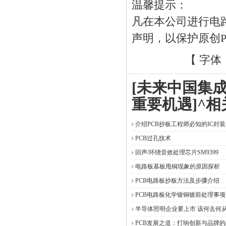
温馨提示：
凡在本公司进行电
声明，以保护原创
【 字体
[未来中国集
重要机遇]^相
介绍PCB抄板工程师必知的IC封
PCB过孔技术
回声/环绕音效处理芯片SM9399
电路板基板甩铜现象的原因探析
PCB电路板抄板方法及步骤介绍
PCB电路板化学镀铜镀前处理事项
半导体照明企业要上市 该何去何
PCB发展之道：打响创新与品牌