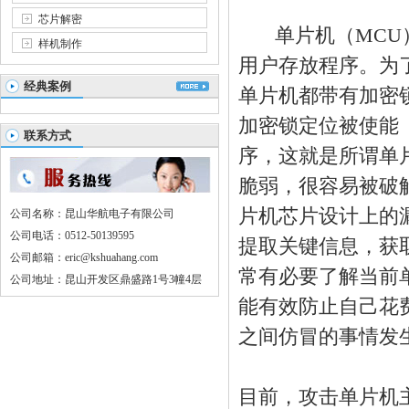
芯片解密
单片机（MCU）
样机制作
用户存放程序。为
经典案例
单片机都带有加密
加密锁定位被使能
联系方式
序，这就是所谓单
脆弱，很容易被破
片机芯片
设计
上的
公司名称：昆山华航电子有限公司
公司电话：0512-50139595
提取关键信息，获
公司邮箱：eric@kshuahang.com
常有必要了解当前
公司地址：昆山开发区鼎盛路1号3幢4层
能有效防止自己花
之间仿冒的事情发
目前，攻击单片机