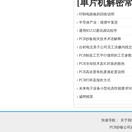
[单片机解密常
印制电路板的回收说明
半导体产业：摇摆中复苏
通用RS232通讯调试程序
PCB抄板相关技术术语解释
台积电北美子公司员工涉嫌内线交
PCB制造工艺平行缝焊的工艺参数
PCB冷却技术及IC封装的散热
PCB高浓度有机废液处置说明
PCB打样及报价方式
未来电子设备小型化高性能要求ML
诚聘精英
快速导航：
关于我
PCB抄板公司咨询