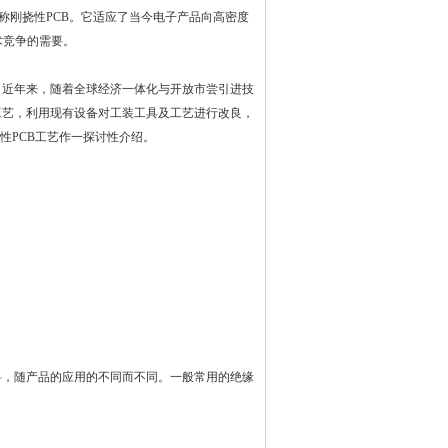
称刚挠性
PCB
。它适应了当今电子产品向高密度
术竞争的需要。
。近年来，随着全球经济一体化与开放市尝引进技
工艺，利用现有设备对工装工具及工艺进行改良，
性
PCB
工艺作一探讨性介绍。
料，随产品的应用的不同而不同。一般常用的绝缘