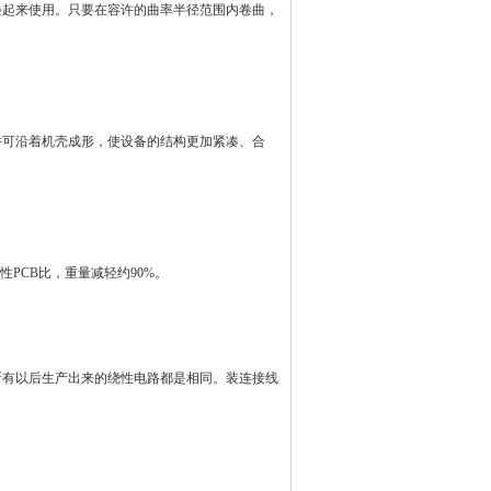
叠起来使用。只要在容许的曲率半径范围内卷曲，
并可沿着机壳成形，使设备的结构更加紧凑、合
刚性
PCB
比，重量减轻约90%。
所有以后生产出来的绕性电路都是相同。装连接线