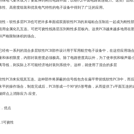
特殊电气要求或为了要延伸到刚性电路外面，以朝代Z平面电路装连能力。这类产品在
靠性、高密度组装和优良电气特性的电子设备中得到了广泛的应用。
刚性－软性多层
PCB
也可把许多单面或双面软性
PCB
的末端粘合压制在一起成为刚性部
面用金属化孔互连。可把可挠性线路层压到刚性多层板内。这类
PCB
越来越多地用在
和严格限制体积的场合。
已经有一系列的混合多层软性
PCB
部件
设计
用于军用航空电子设备中，在这些应用场
量和体积限度，内部封装密度必须极高。除了电路密度高以外，为了使串扰和噪声最
离导线，则实际上不可能经济地封装到系统中。这样，就使用了混合的多层
软性
PCB
来实现其互连。这种部件将屏蔽的信号线包含在扁平带状线软性
PCB
中，而
水平的操作场合，制造完成后，
PCB
形成一个90°的S形弯曲，从而提供了z平面互连
锡焊点上消除应力-应变。
2．优点
2.1可挠性