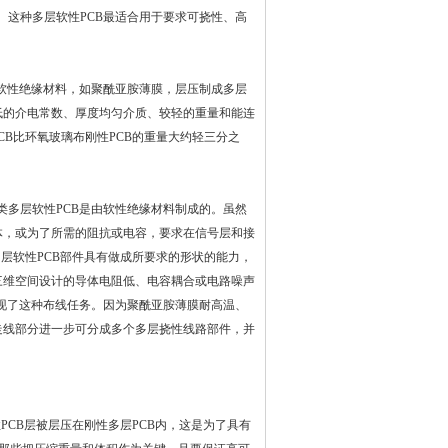
。这种多层软性
PCB
最适合用于要求可挠性、高
软性绝缘材料，如聚酰亚胺薄膜，层压制成多层
低的介电常数、厚度均匀介质、较轻的重量和能连
CB
比环氧玻璃布刚性
PCB
的重量大约轻三分之
类多层软性
PCB
是由软性绝缘材料制成的。虽然
体，或为了所需的阻抗或电容，要求在信号层和接
多层软性
PCB
部件具有做成所要求的形状的能力，
三维空间
设计
的导体电阻低、电容耦合或电路噪声
现了这种布线任务。因为聚酰亚胺薄膜耐高温、
走线部分进一步可分成多个多层挠性线路部件，并
性
PCB
层被层压在刚性多层
PCB
内，这是为了具有