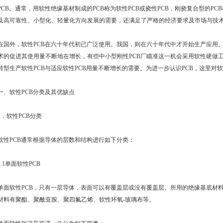
PCB
。通常，用软性绝缘基材制成的
PCB
称为软性
PCB
或挠性
PCB
，刚挠复合型的
PCB
及高可靠性、小型化、轻量化方向发展的需要，还满足了严格的经济要求及市场与技
在国外，软性
PCB
在六十年代初已广泛使用。我国，则在六十年代中才开始生产应用
术的促进其使用量不断地在增长，有些中小型刚性
PCB
厂瞄准这一机会采用软性硬做
转型生产软性
PCB
与适应软性
PCB
用量不断增长的需要。为进一步认识
PCB
，这里对软
一、软性
PCB
分类及其优缺点
1．软性
PCB
分类
软性
PCB
通常根据导体的层数和结构进行如下分类：
1.1单面软性
PCB
单面软性
PCB
，只有一层导体，表面可以有覆盖层或没有覆盖层。所用的绝缘基底材
材料有聚酯、聚酰亚胺、聚四氟乙烯、软性环氧-玻璃布等。