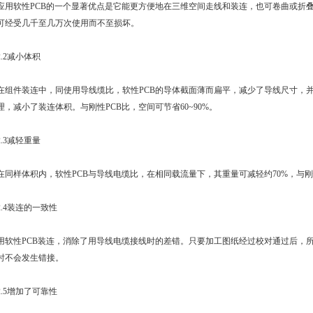
应用软性
PCB
的一个显著优点是它能更方便地在三维空间走线和装连，也可卷曲或折
可经受几千至几万次使用而不至损坏。
2.2减小体积
在组件装连中，同使用导线缆比，软性
PCB
的导体截面薄而扁平，减少了导线尺寸，
理，减小了装连体积。与刚性
PCB
比，空间可节省60~90%。
2.3减轻重量
在同样体积内，软性
PCB
与导线电缆比，在相同载流量下，其重量可减轻约70%，与
2.4装连的一致性
用软性
PCB
装连，消除了用导线电缆接线时的差错。只要加工图纸经过校对通过后，
时不会发生错接。
2.5增加了可靠性