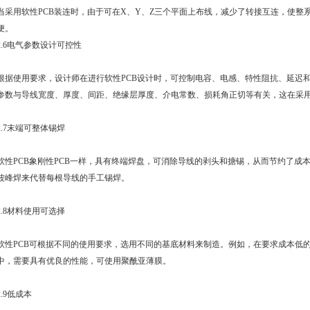
当采用软性
PCB
装连时，由于可在X、Y、Z三个平面上布线，减少了转接互连，使整
便。
2.6电气参数
设计
可控性
根据使用要求，
设计
师在进行软性
PCB
设计
时，可控制电容、电感、特性阻抗、延迟
参数与导线宽度、厚度、间距、绝缘层厚度、介电常数、损耗角正切等有关，这在采
2.7末端可整体锡焊
软性
PCB
象刚性
PCB
一样，具有终端焊盘，可消除导线的剥头和搪锡，从而节约了成
波峰焊来代替每根导线的手工锡焊。
2.8材料使用可选择
软性
PCB
可根据不同的使用要求，选用不同的基底材料来制造。例如，在要求成本低
中，需要具有优良的性能，可使用聚酰亚薄膜。
2.9低成本