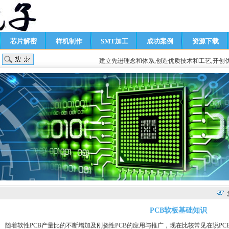
芯片解密
样机制作
SMT加工
成功案例
资源下载
建立先进理念和体系,创造优质技术和工艺,开创
PCB软板基础知识
随着软性
PCB
产量比的不断增加及刚挠性
PCB
的应用与推广，现在比较常见在说
PC