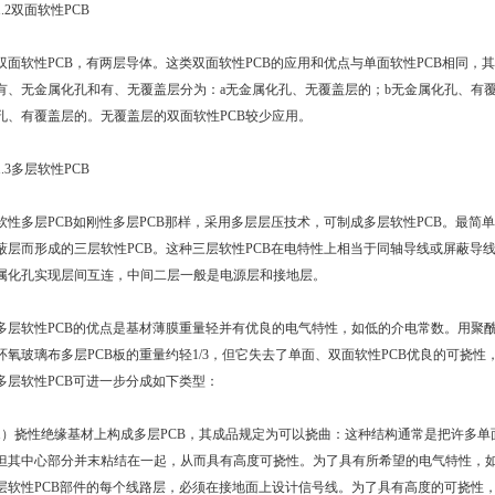
1.2双面软性
PCB
双面软性
PCB
，有两层导体。这类双面软性
PCB
的应用和优点与单面软性
PCB
相同，其
有、无金属化孔和有、无覆盖层分为：a无金属化孔、无覆盖层的；b无金属化孔、有覆
孔、有覆盖层的。无覆盖层的双面软性
PCB
较少应用。
1.3多层软性
PCB
软性多层
PCB
如刚性多层
PCB
那样，采用多层层压技术，可制成多层软性
PCB
。最简单
蔽层而形成的三层软性
PCB
。这种三层软性
PCB
在电特性上相当于同轴导线或屏蔽导
属化孔实现层间互连，中间二层一般是电源层和接地层。
多层软性
PCB
的优点是基材薄膜重量轻并有优良的电气特性，如低的介电常数。用聚
环氧玻璃布多层
PCB
板的重量约轻1/3，但它失去了单面、双面软性
PCB
优良的可挠性
多层软性
PCB
可进一步分成如下类型：
1）挠性绝缘基材上构成多层
PCB
，其成品规定为可以挠曲：这种结构通常是把许多单
但其中心部分并末粘结在一起，从而具有高度可挠性。为了具有所希望的电气特性，
层软性
PCB
部件的每个线路层，必须在接地面上
设计
信号线。为了具有高度的可挠性