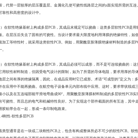
胺，代替一层较厚的层压覆盖层。金属化孔使可挠性线路层之间的z面实现所需的互连
可靠性和高密度的
设计
中。
2）在软性绝缘基材上构成多层
PCB
，其成品末规定可以挠曲：这类多层软性
PCB
是用
板。在层压后失去了固有的可挠性。当
设计
要求最大限度地利用薄膜的绝缘特性，如
续加工等特性时，就采用这类软性
PCB
。例如，用聚酰亚胺薄膜绝缘材料制造的多层
P
一。
3）在软性绝缘基材上构成多层
PCB
，其成品必须可以成形，而不是可连续挠曲的：这
它用软性材料制造，但因受电气
设计
的限制，如为了所需的导体电阻，要求用厚的导
地层之间有厚的绝缘隔离，因此，在成品应用时它已成形。术语“可成型的”定义为：
并在应用中不能再挠曲。在航空电子设备单元内部布线中应用。这时，要求带状线或
极小以及在互连端部能平滑地弯曲成90°。用聚酰亚胺薄膜材料制成的多层软性
PCB
实
有可挠性、而且总的电气和
机械
特性良好。为了实现这个部件截面的所有互连，其中
用胶粘带合在一起，形成一条印制电路束。
1.4刚性-软性多层
PCB
该类型通常是在一块或二块刚性
PCB
上，包含有构成整体所必不可少的软性
PCB
。软