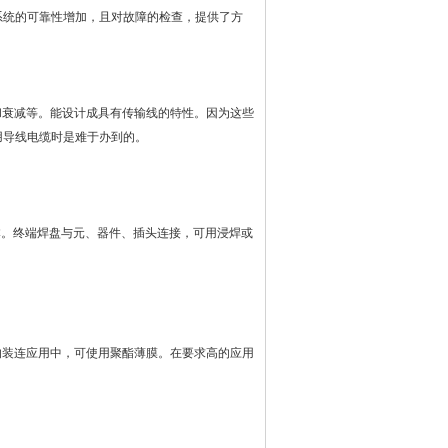
系统的可靠性增加，且对故障的检查，提供了方
和衰减等。能
设计
成具有传输线的特性。因为这些
用导线电缆时是难于办到的。
本。终端焊盘与元、器件、插头连接，可用浸焊或
的装连应用中，可使用聚酯薄膜。在要求高的应用