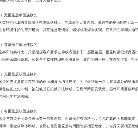
单面软性
PCB
又可进一步分为如下四类：
1）无覆盖层单面连接的
这类软性
PCB
的导线图形在绝缘基材上，导线表面无覆盖层。像通常的单面刚性
PCB
且有环境保护的应用场合。其互连是用锡焊、熔焊或压焊来实现。它常用在早期的电
2）有覆盖层单面连接的
这类和前类相比，只是根据客户要求在导线表面多了一层覆盖层。覆盖时需把焊盘露
可采用余隙孔形式。它是单面软性
PCB
中应用最多、最广泛的一种，在汽车仪表、电
3）无覆盖层双面连接的
这类的连接盘接口在导线的正面和背面均可连接。为了做到这一点，在焊盘处的绝缘
所需位置上先冲制、蚀刻或其它
机械
方法制成。它用于两面安装元、器件和需要锡焊
常用化学方法去除。
4）有覆盖层双面连接的
这类与前类不同处是表面有一层覆盖层。但覆盖层有通路孔，也允许其两面都能端接
料和一层金属导体制成。被用在需要覆盖层与周围装置相互绝缘，并自身又要相互绝