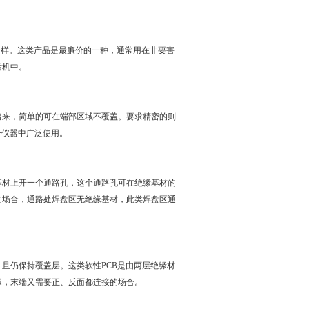
一样。这类产品是最廉价的一种，通常用在非要害
话机中。
出来，简单的可在端部区域不覆盖。要求精密的则
子仪器中广泛使用。
基材上开一个通路孔，这个通路孔可在绝缘基材的
的场合，通路处焊盘区无绝缘基材，此类焊盘区通
，且仍保持覆盖层。这类软性
PCB
是由两层绝缘材
缘，末端又需要正、反面都连接的场合。