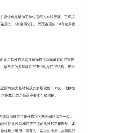
主要优点是增加了单位面积的布线密度。它可按
盖层的；c有金属化孔、无覆盖层的；d有金属化
的多层软性
PCB
是在单面
PCB
两面覆有两层铜屏
线。最常用的多层软性
PCB
结构是四层结构，用金
酰亚胺薄膜为基材制成的多层软性
PCB
板，比刚性
，大多数此类产品是不要求可挠性的。
面或双面微带可挠性
PCB
的两面端粘结在一起，
如特性阻抗性能和它所互连的刚性
PCB
相匹配，多
，导线层上可用一层薄的、适合的涂层，如聚酰亚