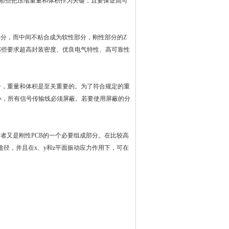
那些把压缩重量和体积作为关键，且要保证高可
分，而中间不粘合成为软性部分，刚性部分的Z
那些要求超高封装密度、优良电气特性、高可靠性
合，重量和体积是至关重要的。为了符合规定的重
小，所有信号传输线必须屏蔽。若要使用屏蔽的分
后者又是刚性
PCB
的一个必要组成部分。在比较高
的途径，并且在x、y和z平面振动应力作用下，可在