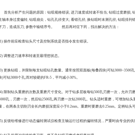
首先分析产生问题的原因：钻咀规格错误; 进刀速度或转速不恰当; 钻咀过度磨损; 
主轴本身过度偏转; 钻咀崩尖，钻孔孔径变大; 看错孔径; 换钻咀时未测孔径; 钻咀排列错
下刀，造成压刀; 参数中输错序号。 然后再对症下药，找出解决的方法：
(1) 操作前应检查钻头尺寸及控制系统是否指令发生错误。
(2) 调整进刀速率和转速至最理想状态。
(3) 更换钻咀，并限制每支钻咀钻孔数量。通常按照双面板(每叠四块)可钻3000~3500孔
块)可钻3000个孔;而对较硬的FR-5，平均减小30%。
(4) 限制钻头重磨的次数及重磨尺寸变化。对于钻多层板每钻500孔刃磨一次，允许刃磨2
3000孔，刃磨一次，然后钻2500孔;再刃磨一次钻2000孔。钻头适时重磨，可增加
量，在两条主切削刃全长内磨损深度应小于0.2mm。重磨时要磨去0.25mm。定柄钻头
(5) 反馈给维修进行动态偏转测试仪检查主轴运行过程的偏转情况，严重时由专业的