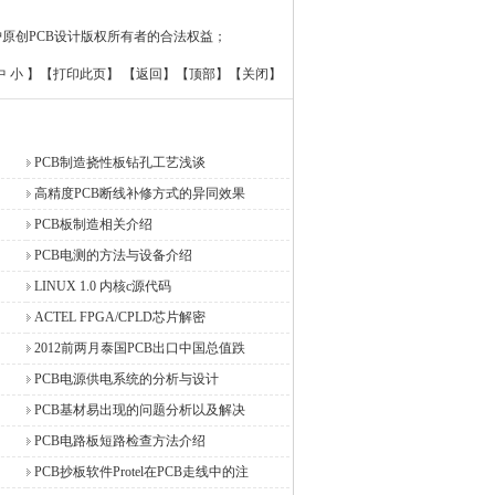
原创PCB设计版权所有者的合法权益；
中
小
】【
打印此页
】 【
返回
】【
顶部
】【
关闭
】
PCB制造挠性板钻孔工艺浅谈
高精度PCB断线补修方式的异同效果
PCB板制造相关介绍
PCB电测的方法与设备介绍
LINUX 1.0 内核c源代码
ACTEL FPGA/CPLD芯片解密
2012前两月泰国PCB出口中国总值跌
PCB电源供电系统的分析与设计
PCB基材易出现的问题分析以及解决
PCB电路板短路检查方法介绍
PCB抄板软件Protel在PCB走线中的注