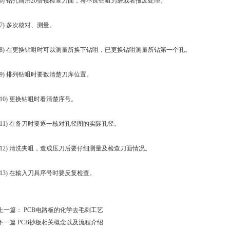
(6) 钻孔前用20倍镜检查刀面，将不良钻咀刃磨或者报废处理。
(7) 多次核对、测量。
(8) 在更换钻咀时可以测量所换下钻咀，已更换钻咀测量所钻第一个孔。
(9) 排列钻咀时要数清楚刀库位置。
(10) 更换钻咀时看清楚序号。
(11) 在备刀时要逐一核对孔径图的实际孔径。
(12) 清洗夹咀，造成压刀后要仔细测量及检查刀面情况。
(13) 在输入刀具序号时要反复检查。
上一篇：
PCB电路板的化学去毛刺工艺
下一篇
PCB抄板相关概念以及流程介绍