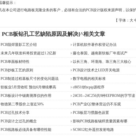
温馨提示：
凡在本公司进行电路板克隆业务的客户，必须有合法的PCB设计版权来源声明，以保护
【 字体：
大
[ PCB板钻孔工艺缺陷原因及解决]^相关文章
PCB阻焊显影工艺介绍
计算机软件著作权登记办法
未来几年联发科将投资超过1.2亿新
藤仓泰国、越南新软板厂年底试产
PCB单面板材特性
以长三角、环渤海、珠三角三大核心
PCB抄板工艺的原则
PCB设计技术之LED开关电源
PCB制造过程基板尺寸的变化问题说
数字电视的相关标准
软板业5月营收旺 预估6月继续攀高
c8051f的tcpip源程序
PCB板设计中锡膏测厚仪的作用
24C01--24C256共9种EEPROM的字节读
牧德第二季股价上涨近50%
PCB产业Q2整体营运仍不乐观
PCB过孔技术分享
PCB板层习惯颜色设置
PCB设计之过孔的概念
影响PCB线路板锡焊质量因素有哪
PCB线路板必须具备有哪些性能
SC9012红外遥控发射电路