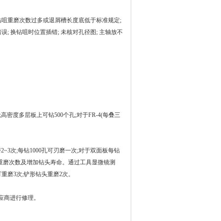
钻咀重磨次数过多或退屑槽长度底低于标准规定;
误; 换钻咀时位置插错; 未核对孔径图; 主轴放不
;高密度多层板上可钻500个孔;对于FR-4(每叠三
~3次;每钻1000孔可刃磨一次;对于双面板每钻
钻头重磨次数及增加钻头寿命。通过工具显微镜测
可重磨3次;铲形钻头重磨2次。
供应商进行修理。