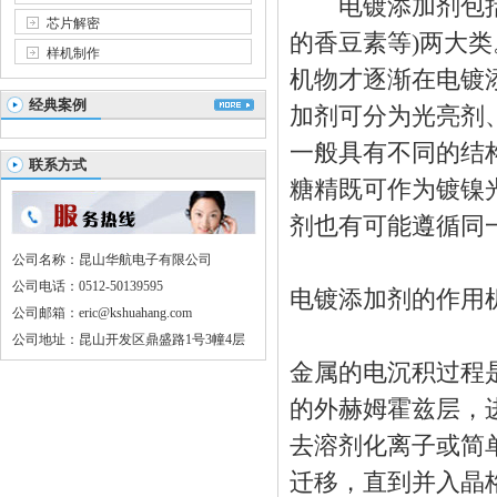
电镀添加剂包括无
芯片解密
的香豆素等)两大
样机制作
机物才逐渐在电镀
经典案例
加剂可分为光亮剂
一般具有不同的结
联系方式
糖精既可作为镀镍
剂也有可能遵循同
公司名称：昆山华航电子有限公司
公司电话：0512-50139595
电镀添加剂的作用
公司邮箱：eric@kshuahang.com
公司地址：昆山开发区鼎盛路1号3幢4层
金属的电沉积过程
的外赫姆霍兹层，
去溶剂化离子或简
迁移，直到并入晶